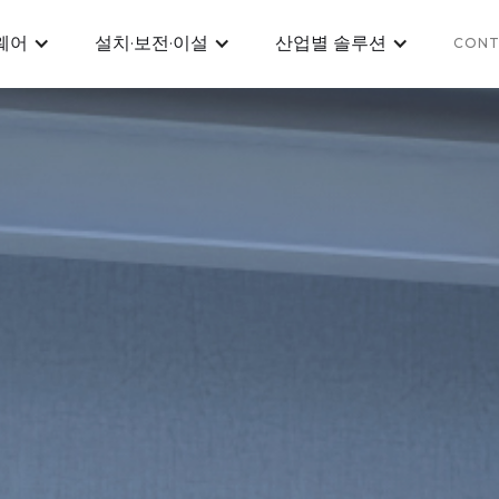
웨어
설치·보전·이설
산업별 솔루션
CON